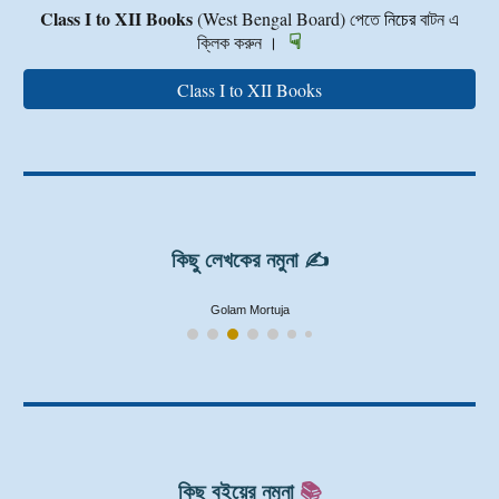
Class I to XII Books
(West Bengal Board)
পেতে
নিচের
বাটন এ
☟
ক্লিক করুন ।
Class I to XII Books
কিছু লেখকের নমুনা ✍️
Golam Mortuja
📚
কিছু বইয়ের নমুনা