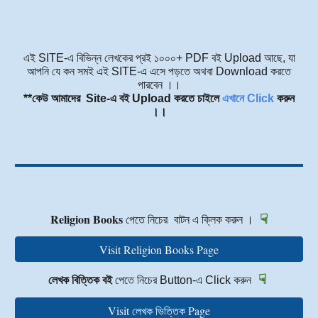
এই SITE-এ বিভিন্ন লেখকের
প্রই ১০০০+
PDF বই Upload আছে, যা
আপনি যে কন সমই
এই SITE
-এ এসে পড়তে অথবা Download করতে
পারবেন ।।
**কেউ আমাদের
S
ite-এ বই Upload করতে চাইলে
এখানে Click
করুন
।।
☟
Religion Books
পেতে
নিচের
বাটন এ ক্লিক করুন ।
Visit Religion Books Page
☟
লেখক বিত্তিক বই
পেতে নিচে
র
Button-এ Click করুন
Visit লেখক ভিত্তিক Page